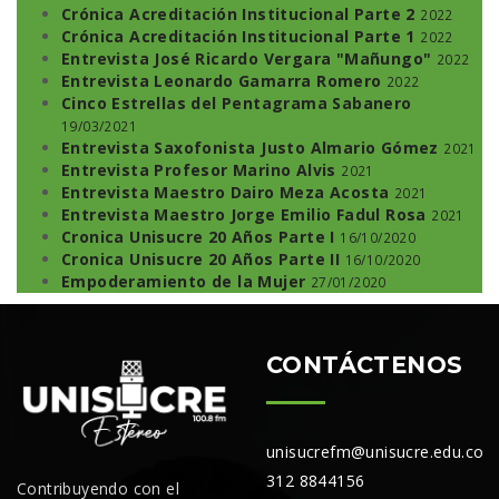
Crónica Acreditación Institucional Parte 2
2022
Crónica Acreditación Institucional Parte 1
2022
Entrevista José Ricardo Vergara "Mañungo"
2022
Entrevista Leonardo Gamarra Romero
2022
Cinco Estrellas del Pentagrama Sabanero
19/03/2021
Entrevista Saxofonista Justo Almario Gómez
2021
Entrevista Profesor Marino Alvis
2021
Entrevista Maestro Dairo Meza Acosta
2021
Entrevista Maestro Jorge Emilio Fadul Rosa
2021
Cronica Unisucre 20 Años Parte I
16/10/2020
Cronica Unisucre 20 Años Parte II
16/10/2020
Empoderamiento de la Mujer
27/01/2020
CONTÁCTENOS
unisucrefm@unisucre.edu.co
312 8844156
Contribuyendo con el