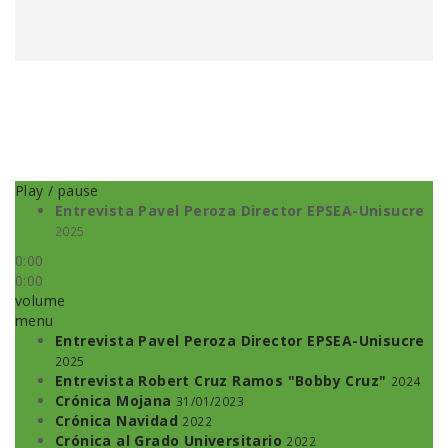
Play / pause
Entrevista Pavel Peroza Director EPSEA-Unisucre
2025
0:00
0:00
volume
menu
Entrevista Pavel Peroza Director EPSEA-Unisucre
2025
Entrevista Robert Cruz Ramos "Bobby Cruz"
2024
Crónica Mojana
31/01/2023
Crónica Navidad
2022
Crónica al Grado Universitario
2022